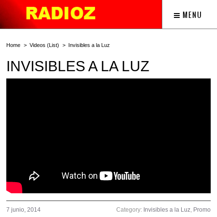
MENU
Home
Videos (List)
Invisibles a la Luz
INVISIBLES A LA LUZ
7 junio, 2014
Category:
Invisibles a la Luz
,
Promo